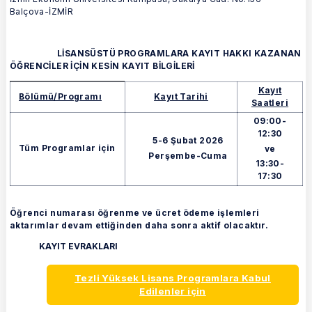
Balçova-İZMİR
LİSANSÜSTÜ PROGRAMLARA KAYIT HAKKI KAZANAN
ÖĞRENCİLER İÇİN KESİN KAYIT BİLGİLERİ
Kayıt
LİSANSÜSTÜ PROGRAMLARA KAYIT HAKKI KAZANAN ÖĞRENCİLER İÇİN KES
Bölümü/Programı
Kayıt Tarihi
Saatleri
09:00-
12:30
5-6 Şubat 2026
Tüm Programlar için
ve
Perşembe-Cuma
13:30-
17:30
Öğrenci numarası öğrenme ve ücret ödeme işlemleri
aktarımlar devam ettiğinden daha sonra aktif olacaktır.
KAYIT EVRAKLARI
Tezli Yüksek Lisans Programlara Kabul
Edilenler için