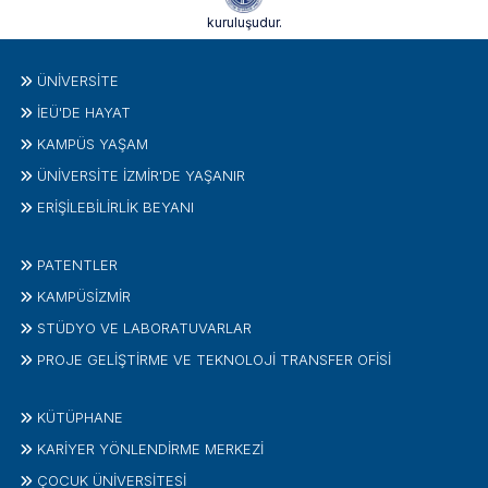
kuruluşudur.
ÜNIVERSITE
İEÜ'DE HAYAT
KAMPÜS YAŞAM
ÜNİVERSİTE İZMİR'DE YAŞANIR
ERİŞİLEBİLİRLİK BEYANI
PATENTLER
KAMPÜSİZMIR
STÜDYO VE LABORATUVARLAR
PROJE GELIŞTIRME VE TEKNOLOJI TRANSFER OFISI
KÜTÜPHANE
KARİYER YÖNLENDİRME MERKEZİ
ÇOCUK ÜNIVERSITESI