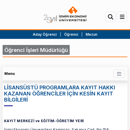
Aday Öğrenci
|
Öğrenci
|
Mezun
Öğrenci İşleri Müdürlüğü
Menu
LİSANSÜSTÜ PROGRAMLARA KAYIT HAKKI
KAZANAN ÖĞRENCİLER İÇİN KESİN KAYIT
BİLGİLERİ
KAYIT MERKEZİ ve EĞİTİM-ÖĞRETİM YERİ
İzmir Ekonomi Üniversitesi Kampüsü, Sakarya Cad. No:156