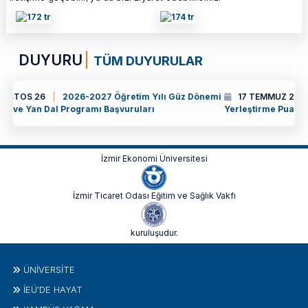
DUYURU
TÜM DUYURULAR
026-2027 Öğretim Yılı Güz Dönemi
17 TEMMUZ 26
Genel Not Ort
rogramı Başvuruları
Yerleştirme Puanına Göre Kurumiçi
İzmir Ekonomi Üniversitesi
İzmir Ticaret Odası Eğitim ve Sağlık Vakfı
kuruluşudur.
ÜNIVERSITE
İEÜ'DE HAYAT