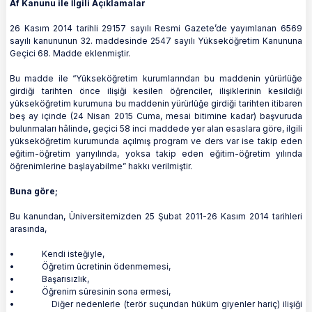
Af Kanunu ile İlgili Açıklamalar
26 Kasım 2014 tarihli 29157 sayılı Resmi Gazete’de yayımlanan 6569
sayılı kanununun 32. maddesinde 2547 sayılı Yükseköğretim Kanununa
Geçici 68. Madde eklenmiştir.
Bu madde ile “Yükseköğretim kurumlarından bu maddenin yürürlüğe
girdiği tarihten önce ilişiği kesilen öğrenciler, ilişiklerinin kesildiği
yükseköğretim kurumuna bu maddenin yürürlüğe girdiği tarihten itibaren
beş ay içinde (24 Nisan 2015 Cuma, mesai bitimine kadar) başvuruda
bulunmaları hâlinde, geçici 58 inci maddede yer alan esaslara göre, ilgili
yükseköğretim kurumunda açılmış program ve ders var ise takip eden
eğitim-öğretim yarıyılında, yoksa takip eden eğitim-öğretim yılında
öğrenimlerine başlayabilme” hakkı verilmiştir.
Buna göre;
Bu kanundan, Üniversitemizden 25 Şubat 2011-26 Kasım 2014 tarihleri
arasında,
• Kendi isteğiyle,
• Öğretim ücretinin ödenmemesi,
• Başarısızlık,
• Öğrenim süresinin sona ermesi,
• Diğer nedenlerle (terör suçundan hüküm giyenler hariç) ilişiği