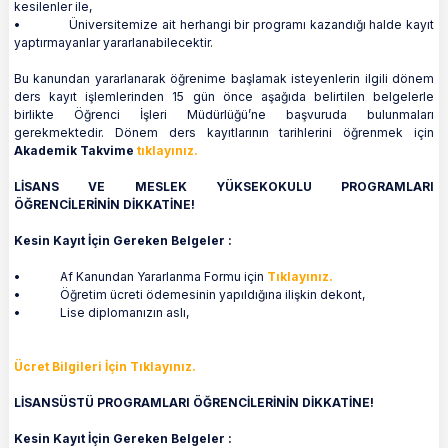
kesilenler ile,
• Üniversitemize ait herhangi bir programı kazandığı halde kayıt
yaptırmayanlar yararlanabilecektir.
Bu kanundan yararlanarak öğrenime başlamak isteyenlerin ilgili dönem
ders kayıt işlemlerinden 15 gün önce aşağıda belirtilen belgelerle
birlikte Öğrenci İşleri Müdürlüğü’ne başvuruda bulunmaları
gerekmektedir. Dönem ders kayıtlarının tarihlerini öğrenmek için
Akademik Takvime
tıklayınız.
LİSANS VE MESLEK YÜKSEKOKULU PROGRAMLARI
ÖĞRENCİLERİNİN DİKKATİNE!
Kesin Kayıt İçin Gereken Belgeler :
• Af Kanundan Yararlanma Formu için
Tıklayınız.
• Öğretim ücreti ödemesinin yapıldığına ilişkin dekont,
• Lise diplomanızın aslı,
Ücret Bilgileri İçin Tıklayınız.
LİSANSÜSTÜ PROGRAMLARI ÖĞRENCİLERİNİN DİKKATİNE!
Kesin Kayıt İçin Gereken Belgeler :