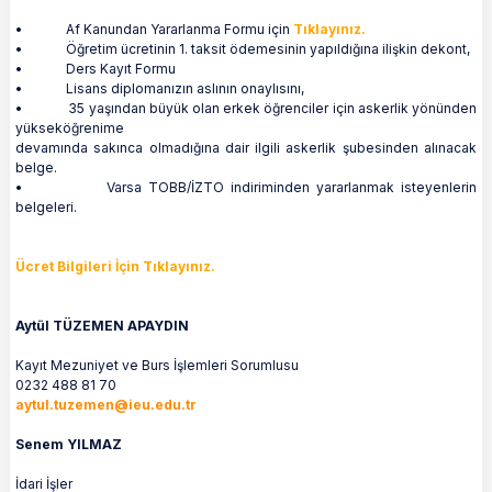
• Af Kanundan Yararlanma Formu için
Tıklayınız.
• Öğretim ücretinin 1. taksit ödemesinin yapıldığına ilişkin dekont,
• Ders Kayıt Formu
• Lisans diplomanızın aslının onaylısını,
• 35 yaşından büyük olan erkek öğrenciler için askerlik yönünden
yükseköğrenime
devamında sakınca olmadığına dair ilgili askerlik şubesinden alınacak
belge.
• Varsa TOBB/İZTO indiriminden yararlanmak isteyenlerin
belgeleri.
Ücret Bilgileri İçin Tıklayınız.
Aytül TÜZEMEN APAYDIN
Kayıt Mezuniyet ve Burs İşlemleri Sorumlusu
0232 488 81 70
aytul.tuzemen@ieu.edu.tr
Senem YILMAZ
İdari İşler