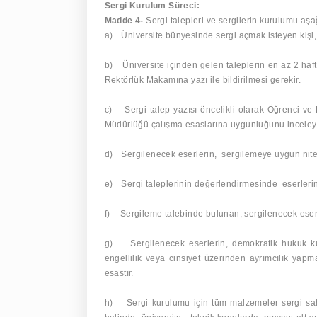
Sergi Kurulum Süreci:
Madde 4-
Sergi talepleri ve sergilerin kurulumu aşağı
a)
Üniversite bünyesinde sergi açmak isteyen kişi, 
b)
Üniversite içinden gelen taleplerin en az 2 haft
Rektörlük Makamına yazı ile bildirilmesi gerekir.
c)
Sergi talep yazısı öncelikli olarak Öğrenci v
Müdürlüğü çalışma esaslarına uygunluğunu inceleyi
d)
Sergilenecek eserlerin,
sergilemeye uygun nite
e)
Sergi taleplerinin değerlendirmesinde
eserlerin
f)
Sergileme talebinde bulunan, sergilenecek eserl
g)
Sergilenecek eserlerin, demokratik hukuk kura
engellilik veya cinsiyet üzerinden ayrımcılık yapm
esastır.
h)
Sergi kurulumu için tüm malzemeler sergi sahi