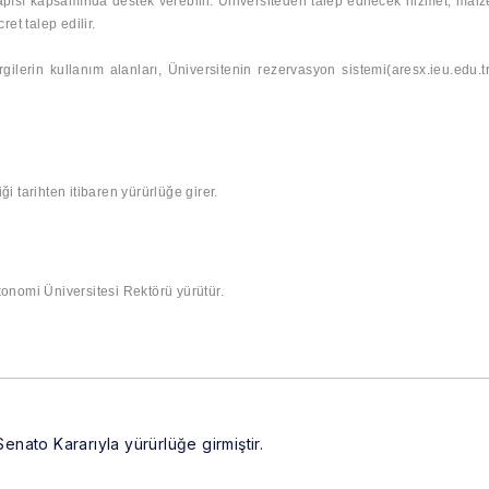
apısı kapsamında destek verebilir. Üniversiteden talep edilecek hizmet, mal
et talep edilir.
ilerin kullanım alanları, Üniversitenin rezervasyon sistemi(aresx.ieu.edu.tr
i tarihten itibaren yürürlüğe girer.
konomi Üniversitesi Rektörü yürütür.
Senato Kararıyla yürürlüğe girmiştir.