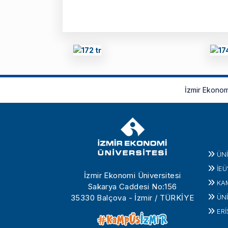
İzmir Ekonom
ÜN
İEÜ
İzmir Ekonomi Üniversitesi
KA
Sakarya Caddesi No:156
35330 Balçova - İzmir / TÜRKİYE
ÜNİ
ERİ