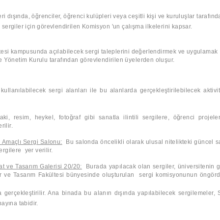
ri dışında, öğrenciler, öğrenci kulüpleri veya
c
eşitli kişi ve kuruluşlar tarafın
 sergiler için görevlendirilen Komisyon
'un çalışma ilkelerini kapsar.
tesi kampusunda açılabilecek sergi taleplerini değerlendirmek ve uygulamak
e Yönetim Kurulu tarafından görevlendirilen üyelerden oluşur.
lanılabilecek sergi alanları ile bu alanlarda gerçekleştirilebilecek aktivit
aki, resim, heykel, fotoğraf gibi sanatla ilintili sergilere, öğrenci projele
ilir.
Amaçlı Sergi Salonu:
Bu salonda öncelikli olarak ulusal nitelikteki güncel s
ergilere
yer verilir.
at ve Tasarım Galerisi 20/20:
Burada yapılacak olan sergiler, üniversitenin 
r ve Tasarım Fakültesi bünyesinde oluşturulan
sergi komisyonunun öngörd
 gerçekleştirilir. Ana binada bu alanın dışında yapılabilecek sergilemeler, 
ayına tabidir.