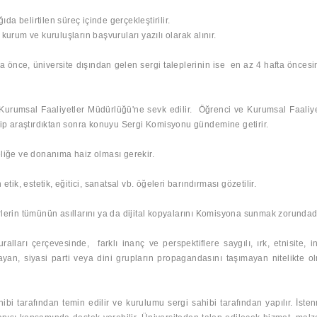
da belirtilen süreç içinde gerçekleştirilir.
kurum ve kuruluşların başvuruları yazılı olarak alınır.
a önce, üniversite dışından gelen sergi taleplerinin ise
en az 4 hafta önces
e Kurumsal Faaliyetler Müdürlüğü'ne sevk edilir. Öğrenci ve Kurumsal Faaliye
p araştırdıktan sonra konuyu Sergi Komisyonu gündemine getirir.
liğe ve donanıma haiz olması gerekir.
 etik, estetik, eğitici, sanatsal vb. öğeleri barındırması gözetilir.
erin tümünün asıllarını ya da dijital kopyalarını Komisyona sunmak zorundadı
lları çerçevesinde, farklı inanç ve perspektiflere saygılı, ırk, etnisite, i
ayan, siyasi parti veya dini grupların propagandasını taşımayan nitelikte o
bi tarafından temin edilir ve kurulumu sergi sahibi tarafından yapılır. İste