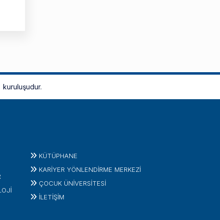
kuruluşudur.
KÜTÜPHANE
KARİYER YÖNLENDİRME MERKEZİ
R
ÇOCUK ÜNIVERSITESI
LOJI
İLETIŞIM