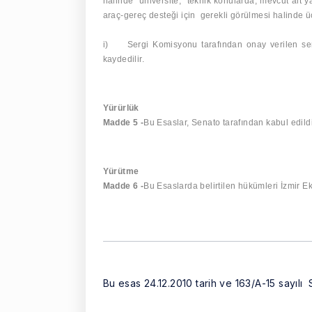
halinde
üniversite,
teknik konularda, mevcut alt y
araç-gereç desteği için
gerekli görülmesi halinde ücr
i)
Sergi Komisyonu tarafından onay verilen serg
kaydedilir.
Yürürlük
Madde 5 -
Bu Esaslar, Senato tarafından kabul edildiğ
Yürütme
Madde 6 -
Bu Esaslarda belirtilen hükümleri İzmir E
Bu esas 24.12.2010 tarih ve 163/A-15 sayılı 