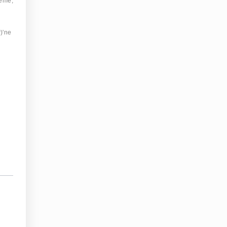
zeme,
)'ne