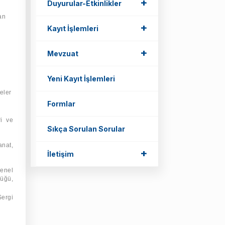
+
+
Duyurular-Etkinlikler
dan
+
+
Kayıt İşlemleri
+
+
Mevzuat
Yeni Kayıt İşlemleri
eler
Formlar
ri ve
Sıkça Sorulan Sorular
anat,
+
+
İletişim
genel
üğü,
Sergi