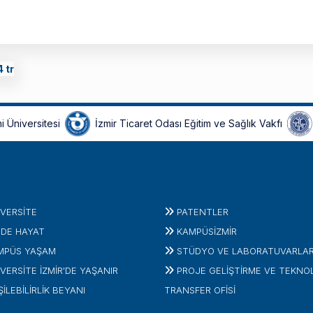
i Üniversitesi
İzmir Ticaret Odası Eğitim ve Sağlık Vakfı
IVERSITE
PATENTLER
'DE HAYAT
KAMPÜSİZMIR
MPÜS YAŞAM
STÜDYO VE LABORATUVARLA
VERSİTE İZMİR'DE YAŞANIR
PROJE GELIŞTIRME VE TEKNO
ŞİLEBİLİRLİK BEYANI
TRANSFER OFISI