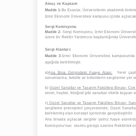
Amaç ve Kapsam
Madde 1-
Bu Esaslar,
Üniversitenin akademik birimle
İzmir Ekonomi Üniversitesi kampusu içinde açılacak
Sergi Komisyonu
Madde 2-
Sergi Komisyonu, İzmir Ekonomi Üniversi
üzere bir Rektör Yardımcısı başkanlığında Üniversit
S
ergi Alanları:
Madde 3-
İzmir Ekonomi Üniversitesi kampusunda kul
aşağıda belirtilmiştir.
a)
A
na Bina Girişindeki Fuaye Alanı:
Yerel çapt
sunumlarına, fakülte ve bölümlerin sergilerine yer ver
b)
Güzel Sanatlar ve Tasarım Fakültesi Binası- Çok
resim, heykel, fotoğraf gibi sanatsal nitelik taşıyan s
c
) Güzel Sanatlar ve Tasarım Fakültesi Binası- San
sergileme prensipleri çerçevesinde, Güzel Sanatla
belirlenmiş olan konsept içerisinde gerçekleştirilir.
Ana binada açılacak sergiler yalnız fuaye alanında
Komisyonu'nun
olumlu görüşü üzerine Rektörlük on