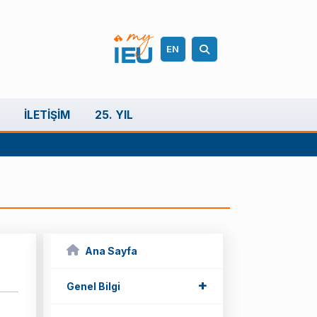
EN
İLETIŞIM
25. YIL
Ana Sayfa
+
+
Genel Bilgi