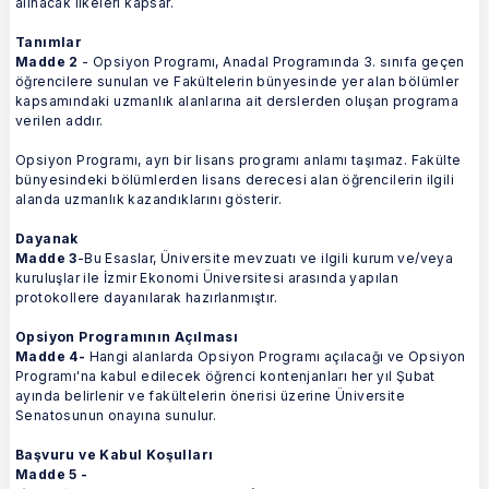
alınacak ilkeleri kapsar.
Tanımlar
Madde 2
- Opsiyon Programı, Anadal Programında 3. sınıfa geçen
öğrencilere sunulan ve Fakültelerin bünyesinde yer alan bölümler
kapsamındaki uzmanlık alanlarına ait derslerden oluşan programa
verilen addır.
Opsiyon Programı, ayrı bir lisans programı anlamı taşımaz. Fakülte
bünyesindeki bölümlerden lisans derecesi alan öğrencilerin ilgili
alanda uzmanlık kazandıklarını gösterir.
Dayanak
Madde 3
-Bu Esaslar, Üniversite mevzuatı ve ilgili kurum ve/veya
kuruluşlar ile İzmir Ekonomi Üniversitesi arasında yapılan
protokollere dayanılarak hazırlanmıştır.
Opsiyon Programının Açılması
Madde 4-
Hangi alanlarda Opsiyon Programı açılacağı ve Opsiyon
Programı'na kabul edilecek öğrenci kontenjanları her yıl Şubat
ayında belirlenir ve fakültelerin önerisi üzerine Üniversite
Senatosunun onayına sunulur.
Başvuru ve Kabul Koşulları
Madde 5 -