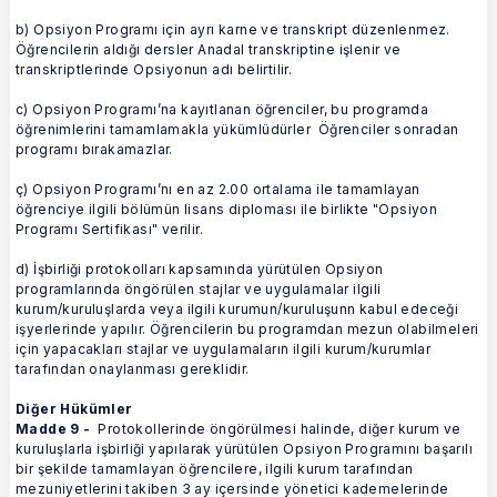
b) Opsiyon Programı için ayrı karne ve transkript düzenlenmez.
Öğrencilerin aldığı dersler Anadal transkriptine işlenir ve
transkriptlerinde Opsiyonun adı belirtilir.
c) Opsiyon Programı’na kayıtlanan öğrenciler, bu programda
öğrenimlerini tamamlamakla yükümlüdürler Öğrenciler sonradan
programı bırakamazlar.
ç) Opsiyon Programı’nı en az 2.00 ortalama ile tamamlayan
öğrenciye ilgili bölümün lisans diploması ile birlikte "Opsiyon
Programı Sertifikası" verilir.
d) İşbirliği protokolları kapsamında yürütülen Opsiyon
programlarında öngörülen stajlar ve uygulamalar ilgili
kurum/kuruluşlarda veya ilgili kurumun/kuruluşunn kabul edeceği
işyerlerinde yapılır. Öğrencilerin bu programdan mezun olabilmeleri
için yapacakları stajlar ve uygulamaların ilgili kurum/kurumlar
tarafından onaylanması gereklidir.
Diğer Hükümler
Madde 9 -
Protokollerinde öngörülmesi halinde, diğer kurum ve
kuruluşlarla işbirliği yapılarak yürütülen Opsiyon Programını başarılı
bir şekilde tamamlayan öğrencilere, ilgili kurum tarafından
mezuniyetlerini takiben 3 ay içersinde yönetici kademelerinde