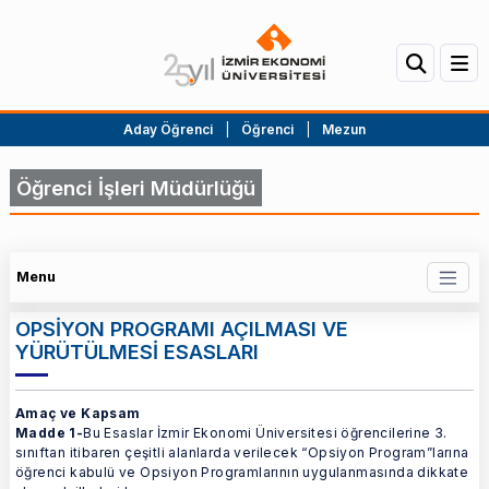
Aday Öğrenci
|
Öğrenci
|
Mezun
Öğrenci İşleri Müdürlüğü
Menu
OPSİYON PROGRAMI AÇILMASI VE
YÜRÜTÜLMESİ ESASLARI
Amaç ve Kapsam
Madde 1-
Bu Esaslar İzmir Ekonomi Üniversitesi öğrencilerine 3.
sınıftan itibaren çeşitli alanlarda verilecek “Opsiyon Program”larına
öğrenci kabulü ve Opsiyon Programlarının uygulanmasında dikkate