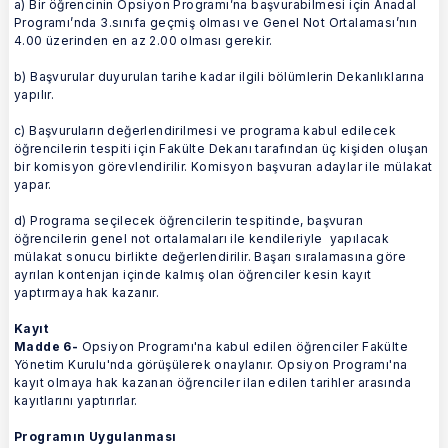
a) Bir öğrencinin Opsiyon Programı’na başvurabilmesi için Anadal
Programı’nda 3.sınıfa geçmiş olması ve Genel Not Ortalaması’nın
4.00 üzerinden en az 2.00 olması gerekir.
b) Başvurular duyurulan tarihe kadar ilgili bölümlerin Dekanlıklarına
yapılır.
c) Başvuruların değerlendirilmesi ve programa kabul edilecek
öğrencilerin tespiti için Fakülte Dekanı tarafından üç kişiden oluşan
bir komisyon görevlendirilir. Komisyon başvuran adaylar ile mülakat
yapar.
d) Programa seçilecek öğrencilerin tespitinde, başvuran
öğrencilerin genel not ortalamaları ile kendileriyle yapılacak
mülakat sonucu birlikte değerlendirilir. Başarı sıralamasına göre
ayrılan kontenjan içinde kalmış olan öğrenciler kesin kayıt
yaptırmaya hak kazanır.
Kayıt
Madde 6-
Opsiyon Programı'na kabul edilen öğrenciler Fakülte
Yönetim Kurulu'nda görüşülerek onaylanır. Opsiyon Programı'na
kayıt olmaya hak kazanan öğrenciler ilan edilen tarihler arasında
kayıtlarını yaptırırlar.
Programın Uygulanması