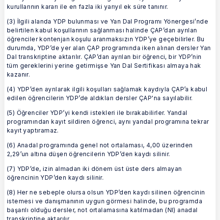
kurullarının kararı ile en fazla iki yarıyıl ek süre tanınır.
(3) İlgili alanda YDP bulunması ve Yan Dal Programı Yönergesi’nde
belirtilen kabul koşullarının sağlanması halinde ÇAP’dan ayrılan
öğrenciler kontenjan koşulu aranmaksızın YDP’ye geçebilirler. Bu
durumda, YDP’de yer alan ÇAP programında iken alınan dersler Yan
Dal transkriptine aktarılır. ÇAP’dan ayrılan bir öğrenci, bir YDP’nin
tüm gereklerini yerine getirmişse Yan Dal Sertifikası almaya hak
kazanır.
(4) YDP’den ayrılarak ilgili koşulları sağlamak kaydıyla ÇAP’a kabul
edilen öğrencilerin YDP’de aldıkları dersler ÇAP'na sayılabilir.
(5) Öğrenciler YDP’yi kendi istekleri ile bırakabilirler. Yandal
programından kayıt sildiren öğrenci, aynı yandal programına tekrar
kayıt yaptıramaz.
(6) Anadal programında genel not ortalaması, 4,00 üzerinden
2,29’un altına düşen öğrencilerin YDP’den kaydı silinir.
(7) YDP’de, izin almadan iki dönem üst üste ders almayan
öğrencinin YDP’den kaydı silinir.
(8) Her ne sebeple olursa olsun YDP’den kaydı silinen öğrencinin
istemesi ve danışmanının uygun görmesi halinde, bu programda
başarılı olduğu dersler, not ortalamasına katılmadan (NI) anadal
transkriptine aktarılır.