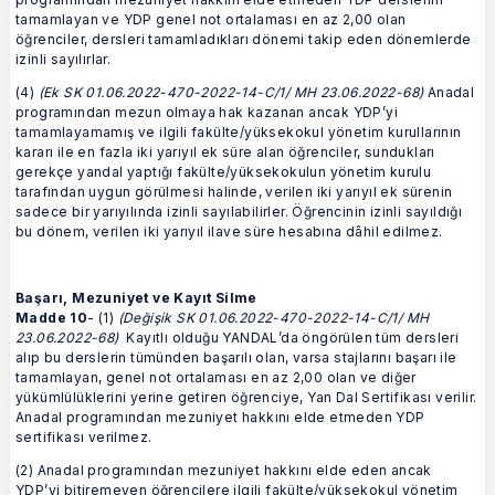
tamamlayan ve YDP genel not ortalaması en az 2,00 olan
öğrenciler, dersleri tamamladıkları dönemi takip eden dönemlerde
izinli sayılırlar.
(4)
(Ek SK 01.06.2022-470-2022-14-C/1/ MH 23.06.2022-68)
Anadal
programından mezun olmaya hak kazanan ancak YDP’yi
tamamlayamamış ve ilgili fakülte/yüksekokul yönetim kurullarının
kararı ile en fazla iki yarıyıl ek süre alan öğrenciler, sundukları
gerekçe yandal yaptığı fakülte/yüksekokulun yönetim kurulu
tarafından uygun görülmesi halinde, verilen iki yarıyıl ek sürenin
sadece bir yarıyılında izinli sayılabilirler. Öğrencinin izinli sayıldığı
bu dönem, verilen iki yarıyıl ilave süre hesabına dâhil edilmez.
Başarı, Mezuniyet ve Kayıt Silme
Madde 10
- (1)
(Değişik SK 01.06.2022-470-2022-14-C/1/ MH
23.06.2022-68)
Kayıtlı olduğu YANDAL’da öngörülen tüm dersleri
alıp bu derslerin tümünden başarılı olan, varsa stajlarını başarı ile
tamamlayan, genel not ortalaması en az 2,00 olan ve diğer
yükümlülüklerini yerine getiren öğrenciye, Yan Dal Sertifikası verilir.
Anadal programından mezuniyet hakkını elde etmeden YDP
sertifikası verilmez.
(2) Anadal programından mezuniyet hakkını elde eden ancak
YDP’yi bitiremeyen öğrencilere ilgili fakülte/yüksekokul yönetim