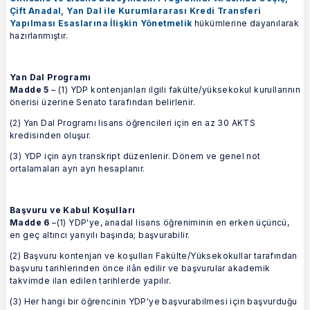
Çift Anadal, Yan Dal ile Kurumlararası Kredi Transferi
Yapılması Esaslarına İlişkin Yönetmelik
hükümlerine dayanılarak
hazırlanmıştır.
Yan Dal Programı
Madde 5
– (1) YDP kontenjanları ilgili fakülte/yüksekokul kurullarının
önerisi üzerine Senato tarafından belirlenir.
(2) Yan Dal Programı lisans öğrencileri için en az 30 AKTS
kredisinden oluşur.
(3) YDP için ayrı transkript düzenlenir. Dönem ve genel not
ortalamaları ayrı ayrı hesaplanır.
Başvuru ve Kabul Koşulları
Madde 6
–(1) YDP'ye, anadal lisans öğreniminin en erken üçüncü,
en geç altıncı yarıyılı başında; başvurabilir.
(2) Başvuru kontenjan ve koşulları Fakülte/Yüksekokullar tarafından
başvuru tarihlerinden önce ilân edilir ve başvurular akademik
takvimde ilan edilen tarihlerde yapılır.
(3) Her hangi bir öğrencinin YDP'ye başvurabilmesi için başvurduğu