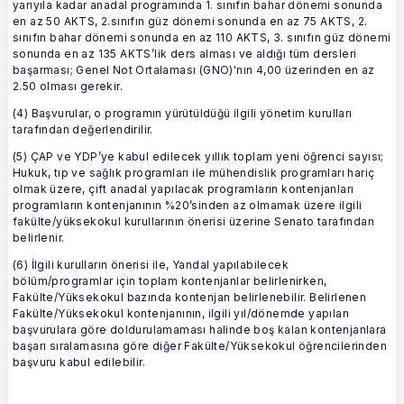
yarıyıla kadar anadal programında 1. sınıfın bahar dönemi sonunda
en az 50 AKTS, 2.sınıfın güz dönemi sonunda en az 75 AKTS, 2.
sınıfın bahar dönemi sonunda en az 110 AKTS, 3. sınıfın güz dönemi
sonunda en az 135 AKTS’lik ders alması ve aldığı tüm dersleri
başarması; Genel Not Ortalaması (GNO)'nın 4,00 üzerinden en az
2.50 olması gerekir.
(4) Başvurular, o programın yürütüldüğü ilgili yönetim kurulları
tarafından değerlendirilir.
(5) ÇAP ve YDP’ye kabul edilecek yıllık toplam yeni öğrenci sayısı;
Hukuk, tıp ve sağlık programları ile mühendislik programları hariç
olmak üzere, çift anadal yapılacak programların kontenjanları
programların kontenjanının %20’sinden az olmamak üzere ilgili
fakülte/yüksekokul kurullarının önerisi üzerine Senato tarafından
belirlenir.
(6) İlgili kurulların önerisi ile, Yandal yapılabilecek
bölüm/programlar için toplam kontenjanlar belirlenirken,
Fakülte/Yüksekokul bazında kontenjan belirlenebilir. Belirlenen
Fakülte/Yüksekokul kontenjanının, ilgili yıl/dönemde yapılan
başvurulara göre doldurulamaması halinde boş kalan kontenjanlara
başarı sıralamasına göre diğer Fakülte/Yüksekokul öğrencilerinden
başvuru kabul edilebilir.