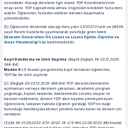
zorundadır. Alacağı derslerle ilgili olarak YDP Koordinatörü'nün
onayı alınır. YDP kapsamında alması öngörülen krediden fazla ders
alabilir. Öğrenciler, fazladan aldıkları dersleri başarmakla
yükümlüdürler.
(5) Öğrencinin dönemde alacağı ders yükü 22/1/2013 tarih ve 28536
sayılı Resmi Gazetede yayımlanarak yürürlüğe giren
İzmir
Ekonomi Üniversitesi Ön Lisans ve Lisans Eğitim-Öğretim ve
Sınav Yönetmeliğ
i’nde belirtilmektedir.
Kayıt Dondurma ve
İzinli Sayılma
(Başlık Değişik SK 03.12.2025-
566-B4)
Madde 9-
(1) Anadal programında kayıt donduran öğrenciler,
YDP’de de izinli sayılırlar.
(2)
(Değişik SK 03.12.2025-566-B4)
YDP dersinin/derslerinin
açılmaması ve/veya derslerin çakışması, akademik program
yoğunluğu, kişisel nedenler, beklenmedik zorunlu olaylar ve
benzeri nedenlerle, dönem YDP ders kaydını yenileyemeyen
öğrencilere, talepleri halinde öğrenim gördüğü YDP’nin bağlı
bulunduğu fakülte/yüksekokul yönetim kurulu kararı ile dönem izni
verilebilir
(3)
(Ek SK 01.06.2022-470-2022-14-C/1/ MH 23.06.2022-68)
Anadal
programından mezuniyet hakkını elde etmeden YDP derslerini