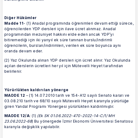
Diğer Hükümler
Madde 11
- (1) Anadal programında öğrenimleri devam ettiği sürece,
öğrencilerden YDP dersleri için ilave ücret alınmaz. Anadal
programından mezuniyet hakkını elde eden ancak YDP’yi
bitiremediği için iki yarıyıl ek süre tanınan burslu/indirimli
öğrencilerin, bursları/indirimleri, verilen ek süre boyunca aynı
oranda devam eder.
(2) Yaz Okulunda alınan YDP dersleri için ücret alınır. Yaz Okulunda
açılan derslerin ücretleri her yıl için Mütevelli Heyet tarafından
belirlenir.
Yürürlükten kaldırılan yönerge
MADDE 12
– (1) 14.07.2010 tarih ve 154-A12 sayılı Senato kararı ve
03.08.210 tarih ve 68/10 sayılı Mütevelli Heyet kararıyla yürürlüğe
giren Yandal Programı Yönergesi yürürlükten kaldırılmıştır.
MADDE 12/A
: (1)
(Ek SK 01.06.2022-470-2022-14-C/1/ MH
23.06.2022-68
) Bu yönergede İzmir Ekonomi Üniversitesi Senatosu
kararıyla değişiklik yapılabilir.