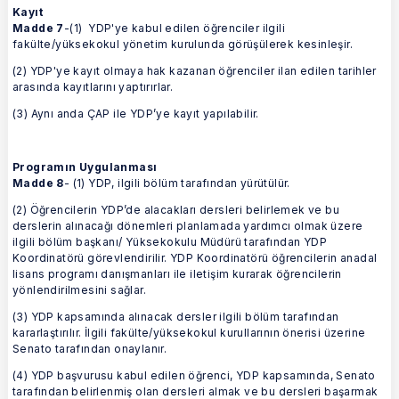
Kayıt
Madde 7
-(1) YDP'ye kabul edilen öğrenciler ilgili
fakülte/yüksekokul yönetim kurulunda görüşülerek kesinleşir.
(2) YDP'ye kayıt olmaya hak kazanan öğrenciler ilan edilen tarihler
arasında kayıtlarını yaptırırlar.
(3) Aynı anda ÇAP ile YDP’ye kayıt yapılabilir.
Programın Uygulanması
Madde 8
- (1) YDP, ilgili bölüm tarafından yürütülür.
(2) Öğrencilerin YDP’de alacakları dersleri belirlemek ve bu
derslerin alınacağı dönemleri planlamada yardımcı olmak üzere
ilgili bölüm başkanı/ Yüksekokulu Müdürü tarafından YDP
Koordinatörü görevlendirilir. YDP Koordinatörü öğrencilerin anadal
lisans programı danışmanları ile iletişim kurarak öğrencilerin
yönlendirilmesini sağlar.
(3) YDP kapsamında alınacak dersler ilgili bölüm tarafından
kararlaştırılır. İlgili fakülte/yüksekokul kurullarının önerisi üzerine
Senato tarafından onaylanır.
(4) YDP başvurusu kabul edilen öğrenci, YDP kapsamında, Senato
tarafından belirlenmiş olan dersleri almak ve bu dersleri başarmak