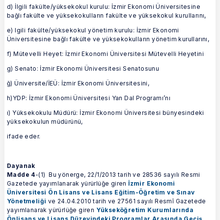
d) İlgili fakülte/yüksekokul kurulu: İzmir Ekonomi Üniversitesine
bağlı fakülte ve yüksekokulların fakülte ve yüksekokul kurullarını,
e) lgili fakülte/yüksekokul yönetim kurulu: İzmir Ekonomi
Üniversitesine bağlı fakülte ve yüksekokulların yönetim kurullarını,
f) Mütevelli Heyet: İzmir Ekonomi Üniversitesi Mütevelli Heyetini
g) Senato: İzmir Ekonomi Üniversitesi Senatosunu
ğ) Üniversite/İEÜ: İzmir Ekonomi Üniversitesini,
h)YDP: İzmir Ekonomi Üniversitesi Yan Dal Programı’nı
ı) Yüksekokulu Müdürü: İzmir Ekonomi Üniversitesi bünyesindeki
yüksekokulun müdürünü,
ifade eder.
Dayanak
Madde 4
-(1) Bu yönerge, 22/1/2013 tarih ve 28536 sayılı Resmi
Gazetede yayımlanarak yürürlüğe giren
İzmir Ekonomi
Üniversitesi Ön Lisans ve Lisans Eğitim-Öğretim ve Sınav
Yönetmeliği
ve 24.04.2010 tarih ve 27561 sayılı Resmî Gazetede
yayımlanarak yürürlüğe giren
Yükseköğretim Kurumlarında
Önlisans ve Lisans Düzeyindeki Programlar Arasında Geçiş,