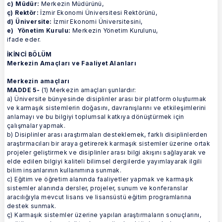
c) Müdür:
Merkezin Müdürünü,
ç) Rektör:
İzmir Ekonomi Üniversitesi Rektörünü,
d) Üniversite:
İzmir Ekonomi Üniversitesini,
e) Yönetim Kurulu:
Merkezin Yönetim Kurulunu,
ifade eder.
İKİNCİ BÖLÜM
Merkezin Amaçları ve Faaliyet Alanları
Merkezin amaçları
MADDE 5-
(1) Merkezin amaçları şunlardır:
a) Üniversite bünyesinde disiplinler arası bir platform oluşturmak
ve karmaşık sistemlerin doğasını, davranışlarını ve etkileşimlerini
anlamayı ve bu bilgiyi toplumsal katkıya dönüştürmek için
çalışmalar yapmak.
b) Disiplinler arası araştırmaları desteklemek, farklı disiplinlerden
araştırmacıları bir araya getirerek karmaşık sistemler üzerine ortak
projeler geliştirmek ve disiplinler arası bilgi akışını sağlayarak ve
elde edilen bilgiyi kaliteli bilimsel dergilerde yayımlayarak ilgili
bilim insanlarının kullanımına sunmak.
c) Eğitim ve öğretim alanında faaliyetler yapmak ve karmaşık
sistemler alanında dersler, projeler, sunum ve konferanslar
aracılığıyla mevcut lisans ve lisansüstü eğitim programlarına
destek sunmak.
ç) Karmaşık sistemler üzerine yapılan araştırmaların sonuçlarını,