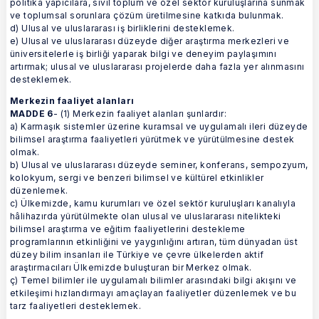
politika yapıcılara, sivil toplum ve özel sektör kuruluşlarına sunmak
ve toplumsal sorunlara çözüm üretilmesine katkıda bulunmak.
d) Ulusal ve uluslararası iş birliklerini desteklemek.
e) Ulusal ve uluslararası düzeyde diğer araştırma merkezleri ve
üniversitelerle iş birliği yaparak bilgi ve deneyim paylaşımını
artırmak; ulusal ve uluslararası projelerde daha fazla yer alınmasını
desteklemek.
Merkezin faaliyet alanları
MADDE 6
- (1) Merkezin faaliyet alanları şunlardır:
a) Karmaşık sistemler üzerine kuramsal ve uygulamalı ileri düzeyde
bilimsel araştırma faaliyetleri yürütmek ve yürütülmesine destek
olmak.
b) Ulusal ve uluslararası düzeyde seminer, konferans, sempozyum,
kolokyum, sergi ve benzeri bilimsel ve kültürel etkinlikler
düzenlemek.
c) Ülkemizde, kamu kurumları ve özel sektör kuruluşları kanalıyla
hâlihazırda yürütülmekte olan ulusal ve uluslararası nitelikteki
bilimsel araştırma ve eğitim faaliyetlerini destekleme
programlarının etkinliğini ve yaygınlığını artıran, tüm dünyadan üst
düzey bilim insanları ile Türkiye ve çevre ülkelerden aktif
araştırmacıları Ülkemizde buluşturan bir Merkez olmak.
ç) Temel bilimler ile uygulamalı bilimler arasındaki bilgi akışını ve
etkileşimi hızlandırmayı amaçlayan faaliyetler düzenlemek ve bu
tarz faaliyetleri desteklemek.