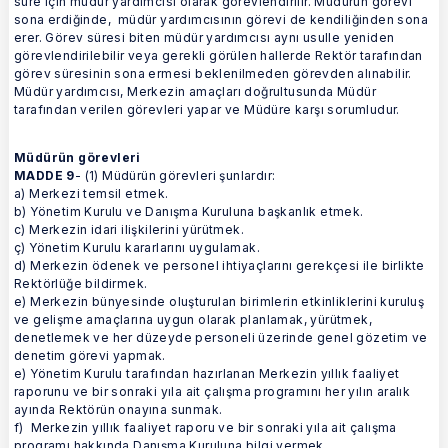
süre için müdür yardımcısı olarak görevlendirilir. Müdürün görevi
sona erdiğinde, müdür yardımcısının görevi de kendiliğinden sona
erer. Görev süresi biten müdür yardımcısı aynı usulle yeniden
görevlendirilebilir veya gerekli görülen hallerde Rektör tarafından
görev süresinin sona ermesi beklenilmeden görevden alınabilir.
Müdür yardımcısı, Merkezin amaçları doğrultusunda Müdür
tarafından verilen görevleri yapar ve Müdüre karşı sorumludur.
Müdürün görevleri
MADDE 9
- (1) Müdürün görevleri şunlardır:
a) Merkezi temsil etmek.
b) Yönetim Kurulu ve Danışma Kuruluna başkanlık etmek.
c) Merkezin idari ilişkilerini yürütmek.
ç) Yönetim Kurulu kararlarını uygulamak.
d) Merkezin ödenek ve personel ihtiyaçlarını gerekçesi ile birlikte
Rektörlüğe bildirmek.
e) Merkezin bünyesinde oluşturulan birimlerin etkinliklerini kuruluş
ve gelişme amaçlarına uygun olarak planlamak, yürütmek,
denetlemek ve her düzeyde personeli üzerinde genel gözetim ve
denetim görevi yapmak.
e) Yönetim Kurulu tarafından hazırlanan Merkezin yıllık faaliyet
raporunu ve bir sonraki yıla ait çalışma programını her yılın aralık
ayında Rektörün onayına sunmak.
f) Merkezin yıllık faaliyet raporu ve bir sonraki yıla ait çalışma
programı hakkında Danışma Kuruluna bilgi vermek.