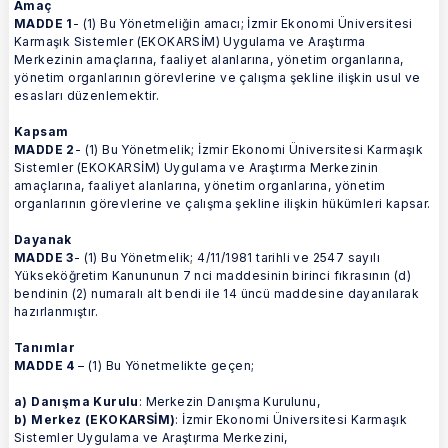
Amaç
MADDE 1
- (1) Bu Yönetmeliğin amacı; İzmir Ekonomi Üniversitesi
Karmaşık Sistemler (EKOKARSİM) Uygulama ve Araştırma
Merkezinin amaçlarına, faaliyet alanlarına, yönetim organlarına,
yönetim organlarının görevlerine ve çalışma şekline ilişkin usul ve
esasları düzenlemektir.
Kapsam
MADDE 2
- (1) Bu Yönetmelik; İzmir Ekonomi Üniversitesi Karmaşık
Sistemler (EKOKARSİM) Uygulama ve Araştırma Merkezinin
amaçlarına, faaliyet alanlarına, yönetim organlarına, yönetim
organlarının görevlerine ve çalışma şekline ilişkin hükümleri kapsar.
Dayanak
MADDE 3
- (1) Bu Yönetmelik; 4/11/1981 tarihli ve 2547 sayılı
Yükseköğretim Kanununun 7 nci maddesinin birinci fıkrasının (d)
bendinin (2) numaralı alt bendi ile 14 üncü maddesine dayanılarak
hazırlanmıştır.
Tanımlar
MADDE 4
– (1) Bu Yönetmelikte geçen;
a) Danışma Kurulu
: Merkezin Danışma Kurulunu,
b) Merkez (EKOKARSİM)
: İzmir Ekonomi Üniversitesi Karmaşık
Sistemler Uygulama ve Araştırma Merkezini,