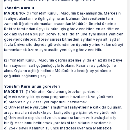
Yönetim Kurulu
MADDE 10
- (1) Yönetim Kurulu, Müdürün başkanlığında, Merkezin
faaliyet alanları ile ilgili çalışmaları bulunan Üniversitenin tam
zamanlı öğretim elemanları arasından Müdürün önerisi üzerine
Rektör tarafından üç yıllık süre için görevlendirilen en az dört en
çok altı üyeden oluşur. Görev süresi dolan üye aynı usulle yeniden
görevlendirilebilir. Görev süresi bitmeden ayrılan veya altı aydan
fazla Üniversite dışında görevlendirilen üyenin yerine kalan süreyi
tamamlamak üzere aynı usulle yeni üye görevlendirilir.
(2) Yönetim Kurulu, Müdürün çağrısı üzerine yılda en az iki kez üye
tam sayısının salt çoğunluğuyla toplanır. Kararlar oy çokluğu ile
alınır. Oyların eşitliği halinde Müdürün kullandığı oy yönünde
çoğunluk sağlanmış sayılır.
Yönetim Kurulunun görevleri
MADDE 11
- (1) Yönetim Kurulunun görevleri şunlardır:
a) Merkezin yıllık çalışma programını hazırlamak ve yürütmek.
b) Merkezin yıllık faaliyet raporunu hazırlamak.
c) Üniversitede yürütülen araştırma faaliyetlerine katkıda bulunan,
araştırmacıları destekleyici faaliyetler geliştirmek ve yürütmek.
ç) Üniversite dışı ulusal ve uluslararası kurum ve kuruluşlarla iş
birliği esaslarını belirlemek, protokol taslaklarını hazırlamak.
d) 2547 sayılı Kanunun 13 üncü maddesi uyarınca Merkezde