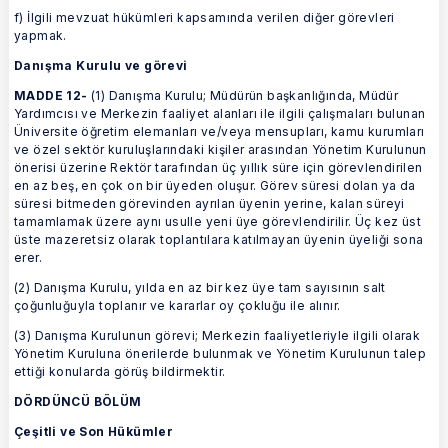
f) İlgili mevzuat hükümleri kapsamında verilen diğer görevleri
yapmak.
Danışma Kurulu ve görevi
MADDE 12-
(1) Danışma Kurulu; Müdürün başkanlığında, Müdür
Yardımcısı ve Merkezin faaliyet alanları ile ilgili çalışmaları bulunan
Üniversite öğretim elemanları ve/veya mensupları, kamu kurumları
ve özel sektör kuruluşlarındaki kişiler arasından Yönetim Kurulunun
önerisi üzerine Rektör tarafından üç yıllık süre için görevlendirilen
en az beş, en çok on bir üyeden oluşur. Görev süresi dolan ya da
süresi bitmeden görevinden ayrılan üyenin yerine, kalan süreyi
tamamlamak üzere aynı usulle yeni üye görevlendirilir. Üç kez üst
üste mazeretsiz olarak toplantılara katılmayan üyenin üyeliği sona
erer.
(2) Danışma Kurulu, yılda en az bir kez üye tam sayısının salt
çoğunluğuyla toplanır ve kararlar oy çokluğu ile alınır.
(3) Danışma Kurulunun görevi; Merkezin faaliyetleriyle ilgili olarak
Yönetim Kuruluna önerilerde bulunmak ve Yönetim Kurulunun talep
ettiği konularda görüş bildirmektir.
DÖRDÜNCÜ BÖLÜM
Çeşitli ve Son Hükümler